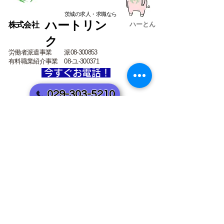
茨城の求人・求職なら
ハートリン
​株式会社
ハーとん
ク
労働者派遣事業 派08-300853
有料職業紹介事業 08-ユ-300371
今すぐお電話！
029-303-5210
受付時間 平日 9：00～18：00
​茨城県水戸市白梅1-6-22 ハクタビル102
​ Ｔ
EL
029-303-5210
​
info@heartlink-jp.com
​Ｅ-mail
Copyright© 2022 HeartLink,All Rights Reserved.
茨城、水戸、人材派遣、職業紹介、業務委託、派遣会社、アウトソーシング、UTコネク
ト、アビリティ、テンプスタッフ、テクノ サービス、ジョブデザイン、ヒューマンリ
ンク、パソナ、UT、godai、プローヴ、プロテック、バイタル、サプリ、job、オンリーワ
ン、シーデーピー、パオ、キムラユニティー、bring、マンパワー、トータル、トランコ
ム、ウィルオブ、ハーベスト、マイ・スター、ロフティー、S-LINE、ミライク、ミライ
ル、ヴォイス、ジェイウェイブ、HRT、ホットスタッフ、ワークスタッフ、JGスタッ
フ、ハローワーク、ランスタッド、UTパートナーズ、ライブリッジ、セカンドキャリ
ア、bring、マイスタイル、ラルスコーポレーション、UT MESC、ハーベストビィズキ
ャリア、アデコ、新日本、日総工産、インハート、JA、アイ・ファイン、ハケン、パー
ソル、バックスグループ